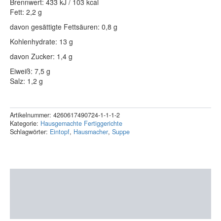
Brennwert: 433 kJ / 103 kcal
Fett: 2,2 g
davon gesättigte Fettsäuren: 0,8 g
Kohlenhydrate: 13 g
davon Zucker: 1,4 g
Eiweiß: 7,5 g
Salz: 1,2 g
Artikelnummer:
4260617490724-1-1-1-2
Kategorie:
Hausgemachte Fertiggerichte
Schlagwörter:
Eintopf
,
Hausmacher
,
Suppe
Beschreibung
Zusätzliche Information
Rezensionen (0)