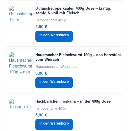
Gulaschsuppe kaufen 400g Dose – kräftig,
sämig & voll mit Fleisch
Fertiggerichte 400g
4,90
€
In den Warenkorb
Hausmacher Fleischwurst 190g – das Herzstück
vom Wiersch
Hausgemachte Wurstdosen
3,80
€
In den Warenkorb
Hackbällchen Toskana – in der 400g Dose
Fertiggerichte 400g
5,90
€
In den Warenkorb