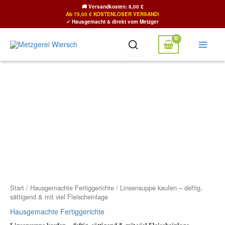
Zum
🚚
Versandkosten: 8,00 €
Inhalt
Ab 75,00 € KOSTENLOSER VERSAND!
✓ Hausgemacht & direkt vom Metzger
springen
Preisspanne:
Linsensuppe
kaufen
4,40 €
–
bis
deftig,
7,80 €
sättigend
&
mit
viel
Fleischeinlage
Menge
Start
/
Hausgemachte Fertiggerichte
/ Linsensuppe kaufen – deftig,
sättigend & mit viel Fleischeinlage
Hausgemachte Fertiggerichte