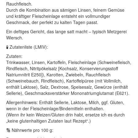
Rauchfleisch.
Durch die Kombination aus sämigen Linsen, feinem Gemüse
und kräftiger Fleischeinlage entsteht ein vollmundiger
Geschmack, der perfekt zu kalten Tagen passt.
Ein deftiges Gericht, das lange satt macht – typisch Metzgerei
Wiersch.
🧪 Zutatenliste (LMIV):
Zutaten:
Trinkwasser, Linsen, Kartoffeln, Fleischeinlage (Schweinefleisch,
Rindfleisch, Nitritpökelsalz [Kochsalz, Konservierungsstoff
Natriumnitrit E250]), Karotten, Zwiebeln, Rauchfleisch
(Schweinebauch, Rindfleisch), Kartoffelpüree (mit Vollmilch,
enthält Laktose), Salz, Dextrose, Speisesalz, Gewürze (enthält
Sellerie), Geschmacksverstärker Mononatriumglutamat (E621).
Allergenhinweis: Enthält Sellerie, Laktose, Milch, ggf. Gluten,
wenn in der Fleischeinlage/Bindemitteln enthalten.
(Wenn ihr kein Weizen/Gluten drin habt, ersetze ich es durch
„keine glutenhaltigen Zutaten laut Rezept“.)
🔢 Nährwerte pro 100 g: