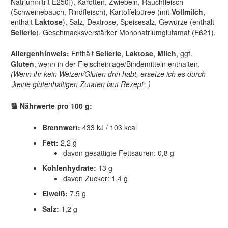
Natriumnitrit E250]), Karotten, Zwiebeln, Rauchfleisch
(Schweinebauch, Rindfleisch), Kartoffelpüree (mit
Vollmilch
,
enthält
Laktose
), Salz, Dextrose, Speisesalz, Gewürze (enthält
Sellerie
), Geschmacksverstärker Mononatriumglutamat (E621).
Allergenhinweis:
Enthält
Sellerie
,
Laktose
,
Milch
, ggf.
Gluten
, wenn in der Fleischeinlage/Bindemitteln enthalten.
(Wenn ihr kein Weizen/Gluten drin habt, ersetze ich es durch
„keine glutenhaltigen Zutaten laut Rezept“.)
🔢 Nährwerte pro 100 g:
Brennwert:
433 kJ / 103 kcal
Fett:
2,2 g
davon gesättigte Fettsäuren: 0,8 g
Kohlenhydrate:
13 g
davon Zucker: 1,4 g
Eiweiß:
7,5 g
Salz:
1,2 g