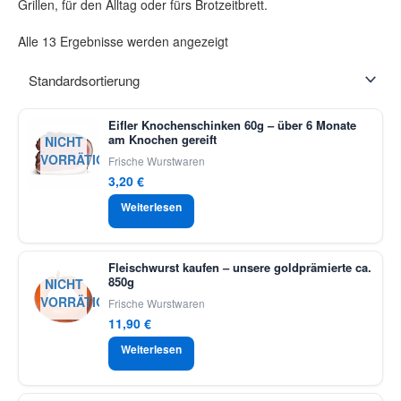
Grillen, für den Alltag oder fürs Brotzeitbrett.
Alle 13 Ergebnisse werden angezeigt
Eifler Knochenschinken 60g – über 6 Monate
am Knochen gereift
NICHT
VORRÄTIG
Frische Wurstwaren
3,20
€
Weiterlesen
Fleischwurst kaufen – unsere goldprämierte ca.
850g
NICHT
VORRÄTIG
Frische Wurstwaren
11,90
€
Weiterlesen