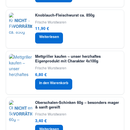
Knoblauch-Fleischwurst ca. 850g
NICHT
Frische Wurstwaren
VORRÄTIG
11,90
€
Weiterlesen
Mettgriller kaufen – unser herzhaftes
Eigenprodukt mit Charakter 4x100g
Frische Wurstwaren
6,80
€
In den Warenkorb
Oberschalen-Schinken 60g – besonders mager
& sanft gereift
NICHT
VORRÄTIG
Frische Wurstwaren
3,40
€
Weiterlesen