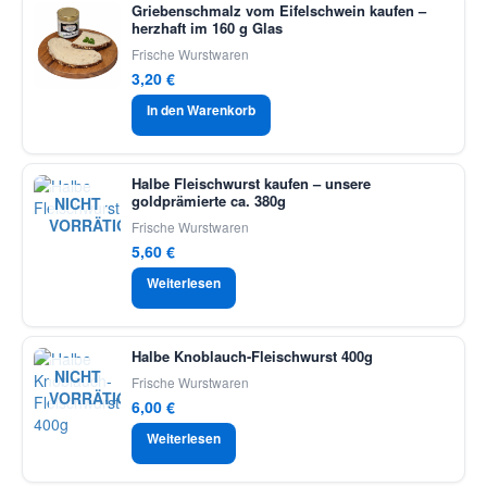
Griebenschmalz vom Eifelschwein kaufen –
herzhaft im 160 g Glas
Frische Wurstwaren
3,20
€
In den Warenkorb
Halbe Fleischwurst kaufen – unsere
goldprämierte ca. 380g
NICHT
VORRÄTIG
Frische Wurstwaren
5,60
€
Weiterlesen
Halbe Knoblauch-Fleischwurst 400g
NICHT
Frische Wurstwaren
VORRÄTIG
6,00
€
Weiterlesen