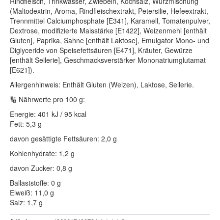
Rindfleisch, Trinkwasser, Zwiebeln, Kochsalz, Würzmischung
(Maltodextrin, Aroma, Rindfleischextrakt, Petersilie, Hefeextrakt,
Trennmittel Calciumphosphate [E341], Karamell, Tomatenpulver,
Dextrose, modifizierte Maisstärke [E1422], Weizenmehl [enthält
Gluten], Paprika, Sahne [enthält Laktose], Emulgator Mono- und
Diglyceride von Speisefettsäuren [E471], Kräuter, Gewürze
[enthält Sellerie], Geschmacksverstärker Mononatriumglutamat
[E621]).
Allergenhinweis: Enthält Gluten (Weizen), Laktose, Sellerie.
🔢 Nährwerte pro 100 g:
Energie: 401 kJ / 95 kcal
Fett: 5,3 g
davon gesättigte Fettsäuren: 2,0 g
Kohlenhydrate: 1,2 g
davon Zucker: 0,8 g
Ballaststoffe: 0 g
Eiweiß: 11,0 g
Salz: 1,7 g