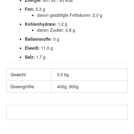
Energie:
401 kJ / 95 kcal
Fett:
5,3 g
davon gesättigte Fettsäuren: 2,0 g
Kohlenhydrate:
1,2 g
davon Zucker: 0,8 g
Ballaststoffe:
0 g
Eiweiß:
11,0 g
Salz:
1,7 g
Gewicht
0,5 kg
Dosengröße
400g, 800g