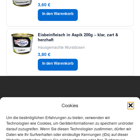
3,60
€
In den Warenkorb
Eisbeinfleisch in Aspik 200g – klar, zart &
herzhaft
Hausgemachte Wurstdosen
3,80
€
In den Warenkorb
Kontakt
Cookies
Metzgerei Wiersch, Hauptstraße 66, 56814 Landkern.
✉ info@metzgerei-wiersch.de
Um die bestmöglichen Erfahrungen zu bieten, verwenden wir
Technologien wie Cookies, um Geräteinformationen zu speichern und/oder
Telefon oder Whasapp: 02653-8365
darauf zuzugreifen. Wenn Sie diesen Technologien zustimmen, dürfen wir
Daten wie Ihr Surfverhalten oder eindeutige Kennungen (IDs) auf dieser
© 2025 Metzgerei Wiersch
Website verarbeiten. Wenn Sie nicht zustimmen oder Ihre Zustimmung