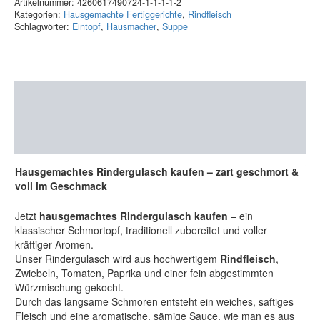
Artikelnummer:
4260617490724-1-1-1-1-2
Kategorien:
Hausgemachte Fertiggerichte
,
Rindfleisch
Schlagwörter:
Eintopf
,
Hausmacher
,
Suppe
Beschreibung
Zusätzliche Information
Rezensionen (0)
Hausgemachtes Rindergulasch kaufen – zart geschmort &
voll im Geschmack
Jetzt
hausgemachtes Rindergulasch kaufen
– ein
klassischer Schmortopf, traditionell zubereitet und voller
kräftiger Aromen.
Unser Rindergulasch wird aus hochwertigem
Rindfleisch
,
Zwiebeln, Tomaten, Paprika und einer fein abgestimmten
Würzmischung gekocht.
Durch das langsame Schmoren entsteht ein weiches, saftiges
Fleisch und eine aromatische, sämige Sauce, wie man es aus