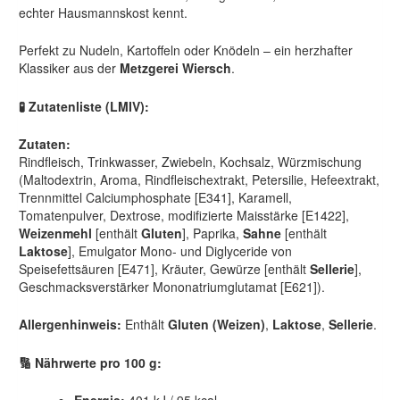
echter Hausmannskost kennt.
Perfekt zu Nudeln, Kartoffeln oder Knödeln – ein herzhafter
Klassiker aus der
Metzgerei Wiersch
.
🧪
Zutatenliste (LMIV):
Zutaten:
Rindfleisch, Trinkwasser, Zwiebeln, Kochsalz, Würzmischung
(Maltodextrin, Aroma, Rindfleischextrakt, Petersilie, Hefeextrakt,
Trennmittel Calciumphosphate [E341], Karamell,
Tomatenpulver, Dextrose, modifizierte Maisstärke [E1422],
Weizenmehl
[enthält
Gluten
], Paprika,
Sahne
[enthält
Laktose
], Emulgator Mono- und Diglyceride von
Speisefettsäuren [E471], Kräuter, Gewürze [enthält
Sellerie
],
Geschmacksverstärker Mononatriumglutamat [E621]).
Allergenhinweis:
Enthält
Gluten (Weizen)
,
Laktose
,
Sellerie
.
🔢
Nährwerte pro 100 g: