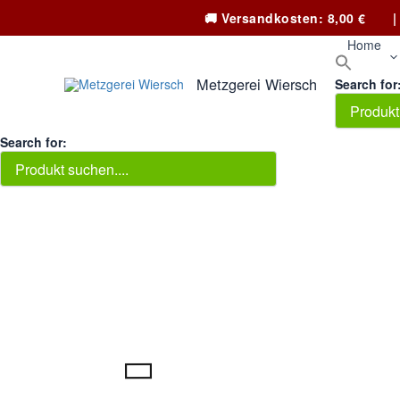
Zum
Tax
Cart
🚚
Versandkosten: 8,00 €
|
Inhalt
Amount:
Total:
springen
Home
Metzgerei Wiersch
Search for
Search for: