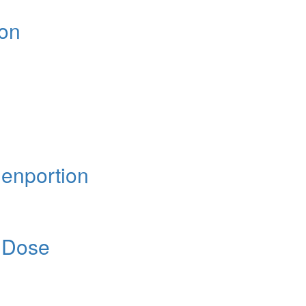
ion
enportion
 Dose