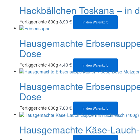
Hackbällchen Toskana – in 
Fertiggerichte 800g
8,90
€
In den Warenkorb
Hausgemachte Erbsensuppe m
Dose
Fertiggerichte 400g
4,40
€
In den Warenkorb
Hausgemachte Erbsensuppe m
Dose
Fertiggerichte 800g
7,80
€
In den Warenkorb
Hausgemachte Käse-Lauch-S