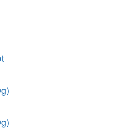
t
0g)
0g)