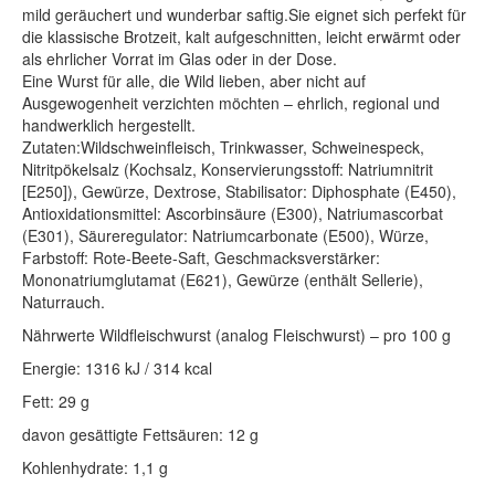
mild geräuchert und wunderbar saftig.Sie eignet sich perfekt für
die klassische Brotzeit, kalt aufgeschnitten, leicht erwärmt oder
als ehrlicher Vorrat im Glas oder in der Dose.
Eine Wurst für alle, die Wild lieben, aber nicht auf
Ausgewogenheit verzichten möchten – ehrlich, regional und
handwerklich hergestellt.
Zutaten:Wildschweinfleisch, Trinkwasser, Schweinespeck,
Nitritpökelsalz (Kochsalz, Konservierungsstoff: Natriumnitrit
[E250]), Gewürze, Dextrose, Stabilisator: Diphosphate (E450),
Antioxidationsmittel: Ascorbinsäure (E300), Natriumascorbat
(E301), Säureregulator: Natriumcarbonate (E500), Würze,
Farbstoff: Rote-Beete-Saft, Geschmacksverstärker:
Mononatriumglutamat (E621), Gewürze (enthält Sellerie),
Naturrauch.
Nährwerte Wildfleischwurst (analog Fleischwurst) – pro 100 g
Energie: 1316 kJ / 314 kcal
Fett: 29 g
davon gesättigte Fettsäuren: 12 g
Kohlenhydrate: 1,1 g