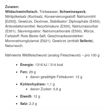
Zutaten:
Wildschweinfleisch
, Trinkwasser,
Schweinespeck
,
Nitritpökelsalz (Kochsalz, Konservierungsstoff: Natriumnitrit
[E250]), Gewürze, Dextrose, Stabilisator: Diphosphate (E450),
Antioxidationsmittel: Ascorbinsäure (E300), Natriumascorbat
(E301), Säureregulator: Natriumcarbonate (E500), Würze,
Farbstoff: Rote-Beete-Saft, Geschmacksverstärker:
Mononatriumglutamat (E621), Gewürze (enthält
Sellerie
),
Naturrauch.
Nährwerte Wildfleischwurst (analog Fleischwurst) – pro 100 g
Energie:
1316 kJ / 314 kcal
Fett:
29 g
davon gesättigte Fettsäuren: 12 g
Kohlenhydrate:
1,1 g
davon Zucker: 0,6 g
Eiweiß:
12 g
Salz:
2,3 g