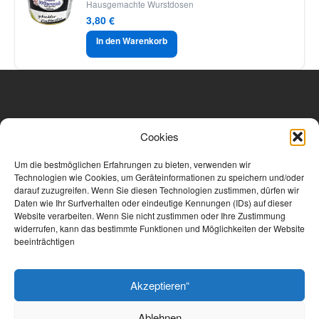
Hausgemachte Wurstdosen
3,80
€
In den Warenkorb
Kontakt
Cookies
Metzgerei Wiersch, Hauptstraße 66, 56814 Landkern.
info@metzgerei-wiersch.de
Um die bestmöglichen Erfahrungen zu bieten, verwenden wir
Technologien wie Cookies, um Geräteinformationen zu speichern und/oder
Telefon oder Whasapp: 02653-8365
darauf zuzugreifen. Wenn Sie diesen Technologien zustimmen, dürfen wir
Daten wie Ihr Surfverhalten oder eindeutige Kennungen (IDs) auf dieser
© 2025 Metzgerei Wiersch
Website verarbeiten. Wenn Sie nicht zustimmen oder Ihre Zustimmung
widerrufen, kann das bestimmte Funktionen und Möglichkeiten der Website
beeinträchtigen
Akzeptieren“
Home
ONLINE SHOP
0
Ablehnen