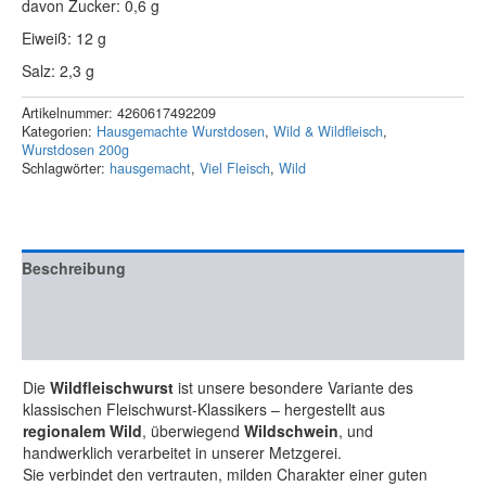
davon Zucker: 0,6 g
Eiweiß: 12 g
Salz: 2,3 g
Artikelnummer:
4260617492209
Kategorien:
Hausgemachte Wurstdosen
,
Wild & Wildfleisch
,
Wurstdosen 200g
Schlagwörter:
hausgemacht
,
Viel Fleisch
,
Wild
Beschreibung
Zusätzliche Information
Rezensionen (0)
Die
Wildfleischwurst
ist unsere besondere Variante des
klassischen Fleischwurst-Klassikers – hergestellt aus
regionalem Wild
, überwiegend
Wildschwein
, und
handwerklich verarbeitet in unserer Metzgerei.
Sie verbindet den vertrauten, milden Charakter einer guten