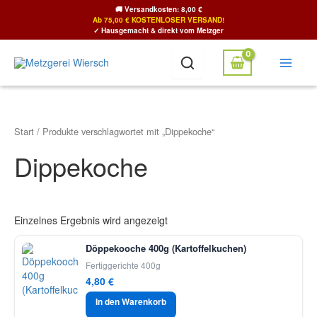
Zum
🚚
Versandkosten: 8,00 €
Inhalt
Ab 75,00 € KOSTENLOSER VERSAND!
✓ Hausgemacht & direkt vom Metzger
springen
Start
/ Produkte verschlagwortet mit „Dippekoche“
Dippekoche
Einzelnes Ergebnis wird angezeigt
Döppekooche 400g (Kartoffelkuchen)
Fertiggerichte 400g
4,80
€
In den Warenkorb